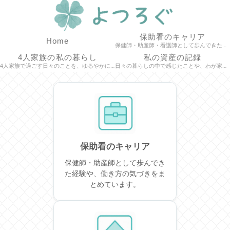
保助看のキャリア
Home
保健師・助産師・看護師として歩んできた経験や、働き方の気づきをまとめています。 現場で感じたこと、学び続ける中で得た視点、キャリアの選択肢などを、 同じ道を歩く人にも届くよう、記録を残していきます。
4人家族の私の暮らし
私の資産の記録
4人家族で過ごす日々のことを、ゆるやかにまとめています。 子どもとの時間、家事や暮らしの工夫、ちいさな喜びや気づきなど、 わが家の“今”をそっと記録していく場所です。
日々の暮らしの中で感じたことや、わが家の資産づくりの記録をまとめています。 専門家ではないからこそ書ける、等身大の気づきや学びを大切にしながら、 “無理なく続けられる投資”を中心に、心の動きや工夫も記録として残していく場所です。
保助看のキャリア
保健師・助産師として歩んでき
た経験や、働き方の気づきをま
とめています。