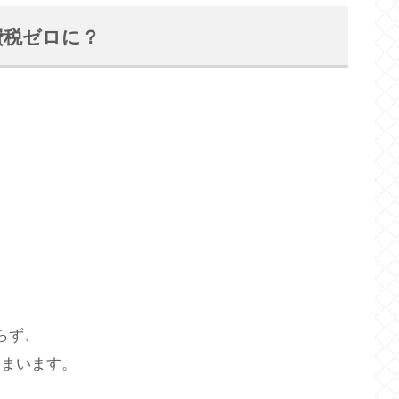
費税ゼロに？
らず、
しまいます。