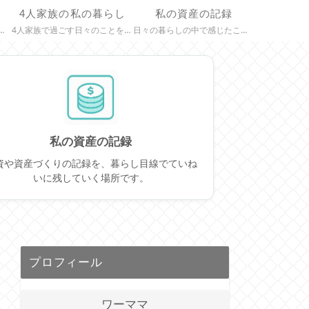
4人家族の私の暮らし
私の資産の記録
めています。 現場で感じたこと、学び続ける中で得た視点、キャリアの選択肢などを、 同じ道を歩く人にも届くよう、記録を残していきます。
4人家族で過ごす日々のことを、ゆるやかにまとめています。 子どもとの時間、家事や暮らしの工夫、ちいさな喜びや気づきなど、 わが家の“今”をそっと記録していく場所です。
日々の暮らしの中で感じたことや、わが家の資産づくりの記録をまとめています。 専門家ではないからこそ書ける、等身大の気づきや学びを大切にしながら、 “無理なく続けられる投資”を中心に、心の動きや工夫も記録として残していく場所です。
私の資産の記録
資や資産づくりの記録を、暮らし目線でていね
いに残していく場所です。
プロフィール
ワーママ