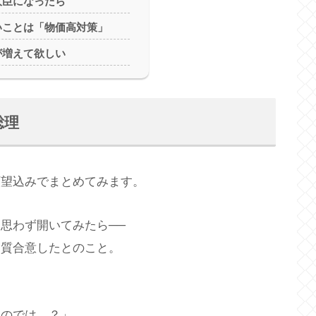
大臣になったら
いことは「物価高対策」
が増えて欲しい
総理
願望込みでまとめてみます。
思わず開いてみたら──
実質合意したとのこと。
るのでは…？」